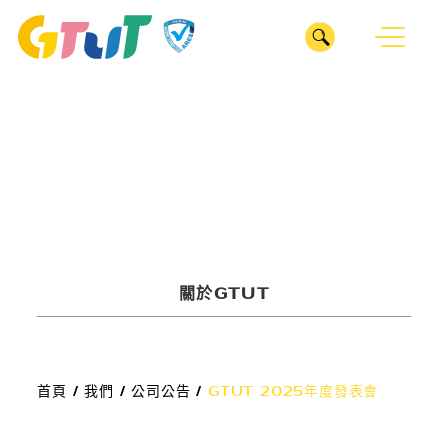
CLOSE
我們
ABOUT
服務
關於GTUT
SERVICE
GTUT團隊
深耕產業
專案
INDUSTRY
關於GTUT
管理部
整合行銷
業務部
ESG服務
醫療診所
ESG SERVICES
數位行銷
專案管理辦公室
首頁
/
我們
/
公司公告
/
GTUT 2025年度發表會
居家修繕
廣告投放
作品
企劃部
數位行銷
SEO優化
WORKS