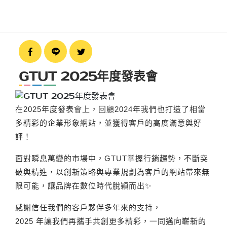
GEO優化
設計部
好評
SEO優化
網頁設計
品牌設計
FEEDBACK
程式部
活動網頁企劃
招募
GTUT環境
客戶好評
精選作品案例
RECRUIT
社群行銷
GTUT 2025年度發表會
全部好評
公司公告
聯絡
創意設計
醫療診所
CONTACT
在2025年度發表會上，回顧2024年我們也打造了相當
網頁設計
知識
居家修繕
多精彩的企業形象網站，並獲得客戶的高度滿意與好
網站設計企劃
其他B2C
評！
品牌設計
B2B
面對瞬息萬變的市場中，GTUT掌握行銷趨勢，不斷突
平面設計
破與精進，以創新策略與專業規劃為客戶的網站帶來無
講座好評
限可能，讓品牌在數位時代脫穎而出✨
程式系統
感謝信任我們的客戶夥伴多年來的支持，
2025 年讓我們再攜手共創更多精彩，一同邁向嶄新的