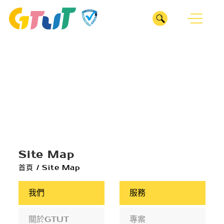
CLOSE
我們
ABOUT
服務
關於GTUT
SERVICE
GTUT團隊
深耕產業
專案
INDUSTRY
管理部
Site Map
整合行銷
首頁
/
Site Map
業務部
ESG服務
醫療診所
ESG SERVICES
數位行銷
專案管理辦公室
我們
服務
居家修繕
廣告投放
作品
企劃部
WORKS
關於GTUT
專案