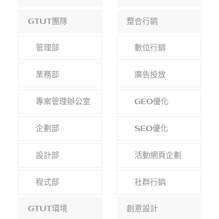
GEO優化
設計部
好評
SEO優化
GTUT團隊
整合行銷
FEEDBACK
程式部
活動網頁企劃
數位行銷
SEO優化
管理部
數位行銷
招募
GTUT環境
客戶好評
RECRUIT
社群行銷
全部好評
業務部
廣告投放
網頁設計
品牌設計
公司公告
聯絡
創意設計
醫療診所
CONTACT
專案管理辦公室
GEO優化
網頁設計
知識
居家修繕
精選作品案例
網站設計企劃
企劃部
SEO優化
其他B2C
品牌設計
B2B
設計部
活動網頁企劃
平面設計
講座好評
程式部
社群行銷
程式系統
GTUT環境
創意設計