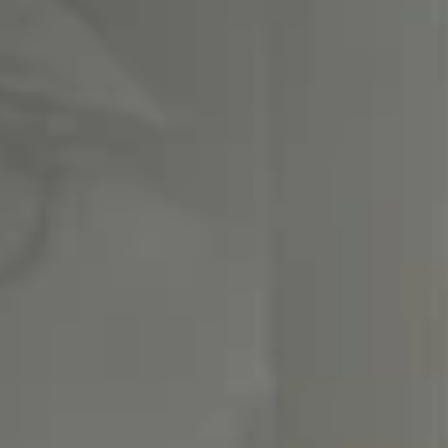
GEO優化
設計部
好評
SEO優化
FEEDBACK
程式部
活動網頁企劃
招募
GTUT環境
客戶好評
RECRUIT
社群行銷
全部好評
公司公告
聯絡
創意設計
醫療診所
CONTACT
網頁設計
知識
居家修繕
網站設計企劃
其他B2C
品牌設計
B2B
平面設計
講座好評
程式系統