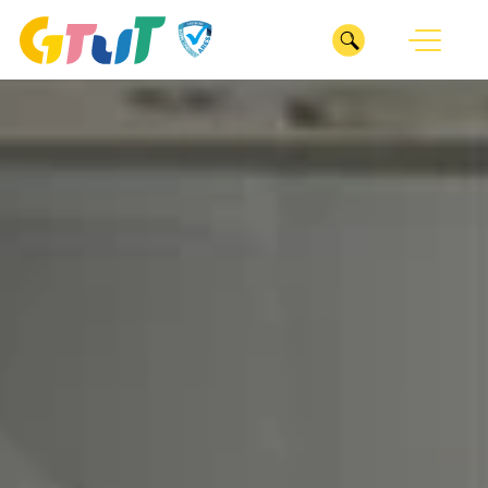
CLOSE
我們
ABOUT
服務
關於GTUT
SERVICE
GTUT團隊
深耕產業
專案
INDUSTRY
管理部
整合行銷
業務部
ESG服務
醫療診所
ESG SERVICES
數位行銷
專案管理辦公室
居家修繕
廣告投放
作品
企劃部
WORKS