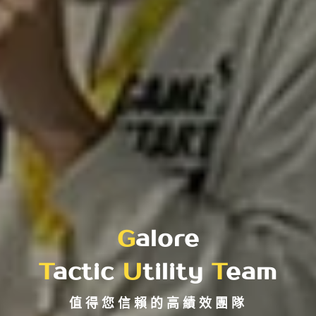
精選作品案例
G
alore
T
actic
U
tility
T
eam
值得您信賴的高績效團隊