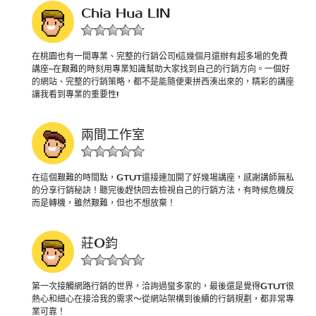
Chia Hua LIN
在桃園也有一間專業、完整的行銷公司!這幾個月還辦有超多場的免費
講座~在艱難的時刻用專業知識幫助大家找到自己的行銷方向。一個好
的網站、完整的行銷策略，都不是能隨便東拼西湊出來的，精彩的講座
讓我看到專業的重要性!
兩間工作室
在這個艱難的時間點，GTUT還接連加開了好幾場講座，感謝講師無私
的分享行銷秘訣！聽完後趕快回去檢視自己的行銷方法，有時候危機反
而是轉機，雖然艱難，但也不想放棄！
莊O鈞
第一次接觸網路行銷的世界，洽詢過蠻多家的，最後還是覺得GTUT很
熱心和細心在接洽我的需求～從網站架構到後續的行銷規劃，都非常專
業可靠！