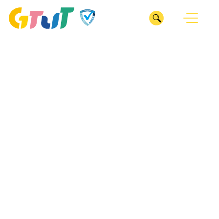
CLOSE
我們
ABOUT
服務
關於GTUT
SERVICE
GTUT團隊
深耕產業
專案
INDUSTRY
管理部
整合行銷
業務部
ESG服務
醫療診所
ESG SERVICES
數位行銷
專案管理辦公室
居家修繕
廣告投放
作品
企劃部
WORKS