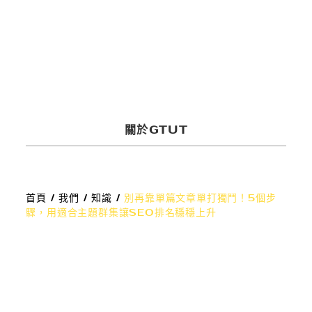
多媒體服務
關於GTUT
首頁
/
我們
/
知識
/
別再靠單篇文章單打獨鬥！5個步
驟，用適合主題群集讓SEO排名穩穩上升