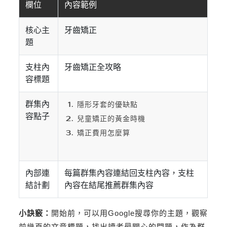
欄位
內容範例
核心主
牙齒矯正
題
支柱內
牙齒矯正全攻略
容標題
群集內
隱形牙套的優缺點
容點子
兒童矯正的黃金時機
矯正費用怎麼算
內部連
每篇群集內容連結回支柱內容，支柱
結計劃
內容在結尾推薦群集內容
小訣竅：
開始前，可以用Google搜尋你的主題，觀察
前幾頁的文章標題，找出讀者最關心的問題，作為群