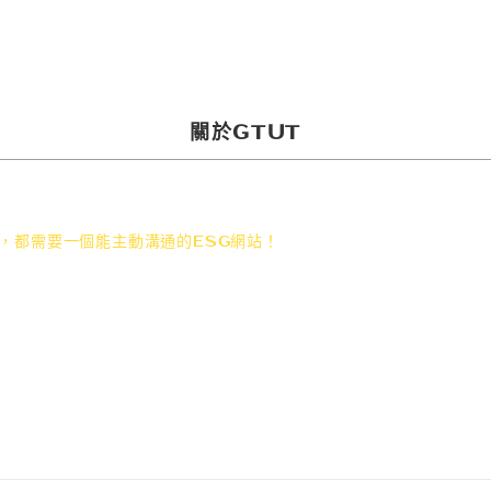
設計部
活動網頁企劃
程式部
社群行銷
SEO優化
網頁設計
關於GTUT
，都需要一個能主動溝通的ESG網站！