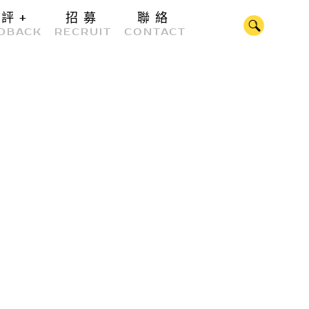
好評
+
招募
聯絡
CLOSE
DBACK
RECRUIT
CONTACT
公司公告
程式系統
多媒體服務
知識