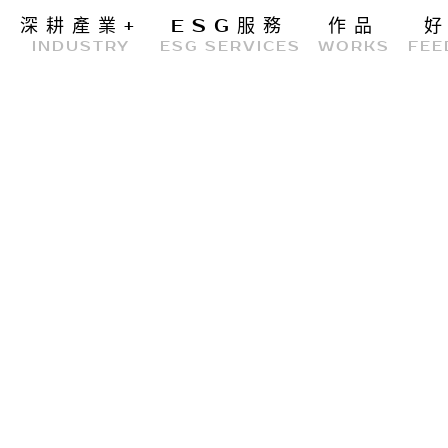
深耕產業
+
ESG服務
作品
E
INDUSTRY
ESG SERVICES
WORKS
FEE
GTUT團隊
整合行銷
居家修繕
GTUT環境
創意設計
管理部
數位行銷
網頁設計
業務部
廣告投放
網站設計企劃
專案管理辦公室
GEO優化
品牌設計
企劃部
SEO優化
平面設計