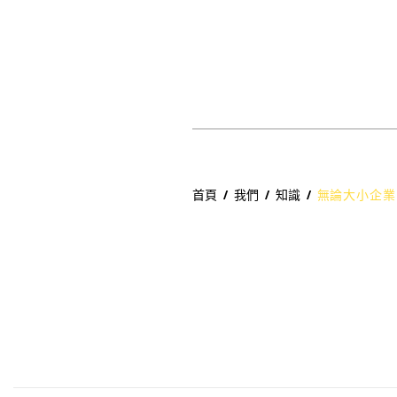
B2B
講座好評
數位行銷
精選作品案例
首頁
/
我們
/
知識
/
無論大小企業