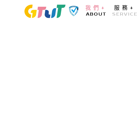
我們
+
服務
+
ABOUT
SERVIC
我們
服務
深耕產業
好評
關於GTUT
專案
醫療診所
客戶好評
ABOUT
SERVICE
FEEDBACK
INDUSTRY
全部好評
醫療診所
居家修繕
其他B2C