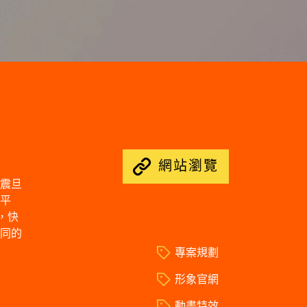
網站瀏覽
震旦
平
，快
同的
專案規劃
形象官網
動畫特效