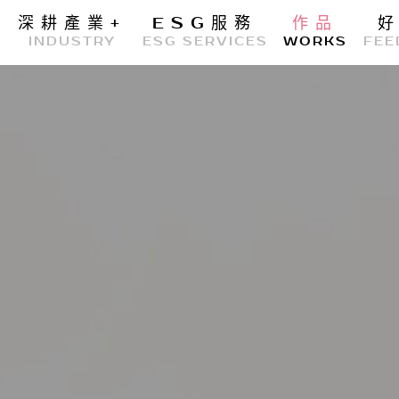
深耕產業
+
ESG服務
作品
E
INDUSTRY
ESG SERVICES
WORKS
FEE
GTUT團隊
整合行銷
居家修繕
GTUT環境
創意設計
管理部
數位行銷
網頁設計
業務部
廣告投放
網站設計企劃
專案管理辦公室
GEO優化
品牌設計
企劃部
SEO優化
平面設計