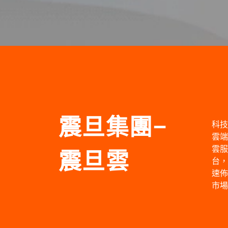
震旦集團-
科技
雲端
雲服
震旦雲
台，
速佈
市