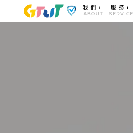
我們
+
服務
+
ABOUT
SERVIC
我們
服務
深耕產業
好評
關於GTUT
專案
醫療診所
客戶好評
ABOUT
SERVICE
FEEDBACK
INDUSTRY
全部好評
醫療診所
居家修繕
其他B2C