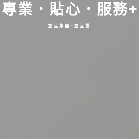
專業．貼心．服務+
震旦集團-震旦雲