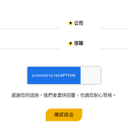
公司
*
信箱
*
感謝您的諮詢，我們會盡快回覆，也請您耐心等候。
確認送出