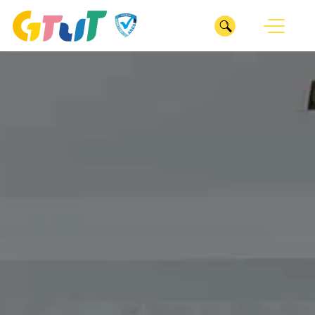
CLOSE
我們
ABOUT
服務
關於GTUT
SERVICE
GTUT團隊
深耕產業
專案
INDUSTRY
管理部
整合行銷
業務部
ESG服務
醫療診所
ESG SERVICES
數位行銷
專案管理辦公室
居家修繕
廣告投放
作品
企劃部
WORKS