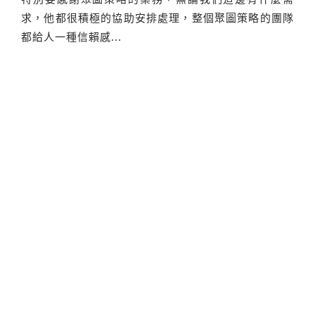
求，他都很積極的協助安排處理，整個聚圖策略的團隊
都給人一種信賴感...
客戶好評
※ 所有案例作品均為GTUT設計成果，部分圖像素材為客戶授權使用之圖庫圖
片，著作權歸原圖庫公司所有。僅供展示使用，請勿另作他用。
更多作品檢索