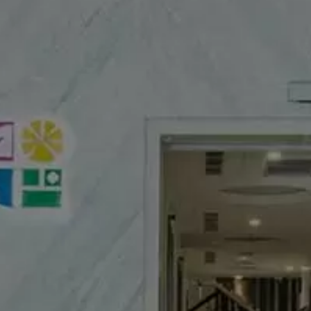
GEO優化
設計部
好評
SEO優化
FEEDBACK
程式部
活動網頁企劃
招募
GTUT環境
客戶好評
RECRUIT
社群行銷
全部好評
公司公告
聯絡
創意設計
醫療診所
CONTACT
網頁設計
知識
居家修繕
網站設計企劃
其他B2C
品牌設計
B2B
平面設計
講座好評
程式系統
數位行銷
SEO優化