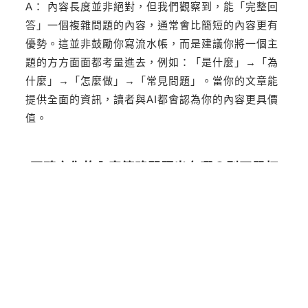
A： 內容長度並非絕對，但我們觀察到，能「完整回
答」一個複雜問題的內容，通常會比簡短的內容更有
優勢。這並非鼓勵你寫流水帳，而是建議你將一個主
題的方方面面都考量進去，例如：「是什麼」→「為
什麼」→「怎麼做」→「常見問題」。當你的文章能
提供全面的資訊，讀者與AI都會認為你的內容更具價
值。
不確定你的內容策略問題出在哪？別再單打
獨鬥，讓GTUT成為您的專業夥伴！
立即獲得專業診斷
更多GTUT實戰作品與案例