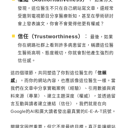
發現，這位醫生不只在自己網站寫文章，還經常
受邀到電視節目分享醫療新知，甚至在學術研討
會上發表論文，你會不會覺得他更有權威？
信任（Trustworthiness）
：
最後，如果
你在網路社群上看到許多病患留言，稱讚這位醫
生醫術高明、態度親切，你就會對他產生強烈的
信任感。
這四個環節，共同塑造了你對這位醫生的「
信賴
感
」。而你的網站內容，也應該像這位醫生一樣。當
我們在文章中分享實戰案例（經驗）、引用數據與資
料來源（專業）、建立主題深度（權威），並透過留
言互動與讀者建立連結（信任），我們就是在向
Google的AI和廣大讀者發出最真實的E-E-A-T訊號。
關鍵字固然重要，但它不是最終目標。真正能讓網站