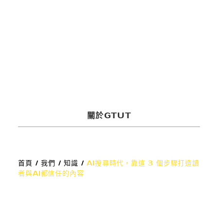
多媒體服務
關於GTUT
首頁
/
我們
/
知識
/
AI搜尋時代，靠這 3 個步驟打造讀
者與AI都信任的內容