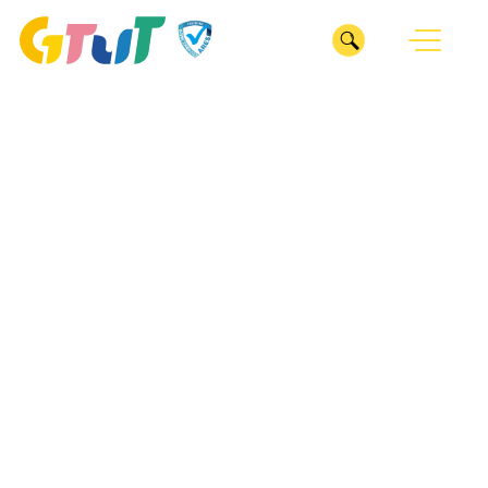
CLOSE
我們
ABOUT
服務
關於GTUT
SERVICE
GTUT團隊
深耕產業
專案
INDUSTRY
管理部
整合行銷
業務部
ESG服務
醫療診所
ESG SERVICES
數位行銷
專案管理辦公室
居家修繕
廣告投放
作品
企劃部
WORKS