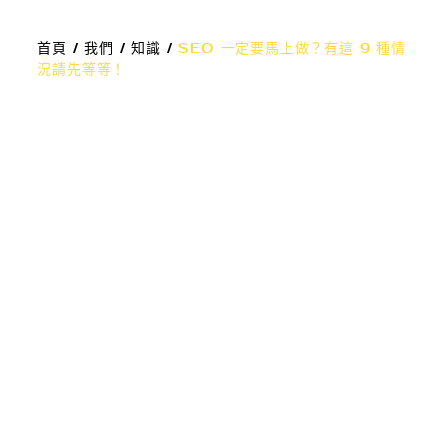
首頁
/
我們
/
知識
/
SEO 一定要馬上做？有這 9 種情
況請先等等！
數位行銷
SEO優化
網頁設計
品牌設計