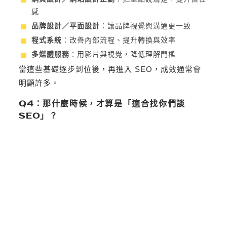
感
品牌設計／平面設計
：讓品牌視覺與溝通更一致
程式系統
：改善內部流程、提升轉換與效率
多媒體服務
：用影片與視覺，降低理解門檻
當這些基礎逐步到位後，再進入 SEO，成效通常會
明顯許多。
Q4：那什麼時候，才算是「適合找你們談
SEO」？
當你已經出現以下狀態時，就非常適合開始認真評估
SEO：
客戶已經會主動在 Google 搜尋相關關鍵字
網站結構穩定，內容不是一次寫完就不動
希望建立長期、可預期的自然流量來源
不把 SEO 當成短期促銷，而是品牌資產的一部分