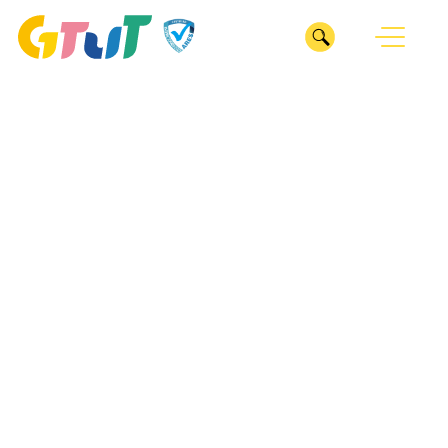
CLOSE
我們
ABOUT
服務
關於GTUT
SERVICE
GTUT團隊
深耕產業
專案
INDUSTRY
管理部
整合行銷
業務部
ESG服務
醫療診所
ESG SERVICES
數位行銷
專案管理辦公室
居家修繕
廣告投放
作品
企劃部
WORKS