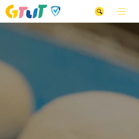
CLOSE
我們
ABOUT
服務
關於GTUT
SERVICE
GTUT團隊
深耕產業
專案
INDUSTRY
管理部
整合行銷
業務部
ESG服務
醫療診所
ESG SERVICES
數位行銷
專案管理辦公室
居家修繕
廣告投放
作品
企劃部
WORKS