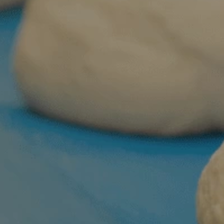
GEO優化
設計部
好評
SEO優化
FEEDBACK
程式部
活動網頁企劃
招募
GTUT環境
客戶好評
RECRUIT
社群行銷
全部好評
公司公告
聯絡
創意設計
醫療診所
CONTACT
網頁設計
知識
居家修繕
網站設計企劃
其他B2C
品牌設計
B2B
數位行銷
SEO優化
平面設計
講座好評
網頁設計
品牌設計
程式系統